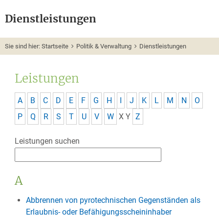
Dienstleistungen
Sie sind hier:
Startseite
Politik & Verwaltung
Dienstleistungen
Leistungen
A
B
C
D
E
F
G
H
I
J
K
L
M
N
O
P
Q
R
S
T
U
V
W
X
Y
Z
Leistungen suchen
A
Abbrennen von pyrotechnischen Gegenständen als
Erlaubnis- oder Befähigungsscheininhaber