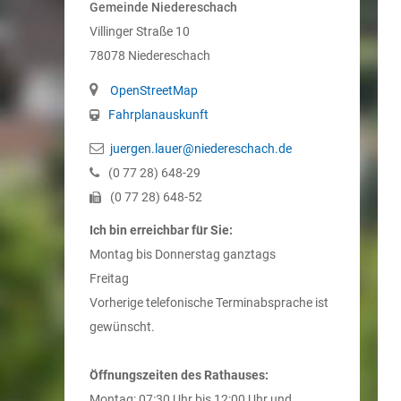
Gemeinde Niedereschach
Villinger Straße 10
78078
Niedereschach
OpenStreetMap
Fahrplanauskunft
juergen.lauer@niedereschach.de
(0
77
28) 648-29
(0
77
28) 648-52
Ich bin erreichbar für Sie:
Montag bis Donnerstag ganztags
Freitag
Vorherige telefonische Terminabsprache ist
gewünscht.
Öffnungszeiten des Rathauses:
Montag: 07:30 Uhr bis 12:00 Uhr und