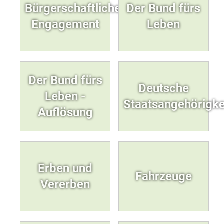
Bürgerschaftliches
Der Bund fürs
Engagement
Leben
Der Bund fürs
Deutsche
Leben -
Staatsangehörigke
Auflösung
Erben und
Fahrzeuge
Vererben