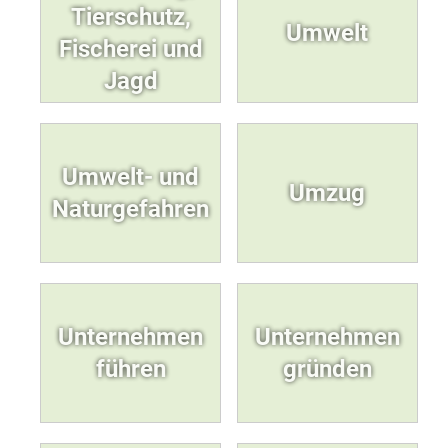
Tierschutz,
Umwelt
Fischerei und
Jagd
Umwelt- und
Umzug
Naturgefahren
Unternehmen
Unternehmen
führen
gründen