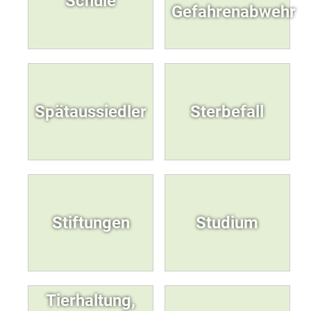
Schule
Gefahrenabwehr
Spätaussiedler
Sterbefall
Stiftungen
Studium
Tierhaltung,