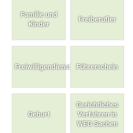
Familie und
Freiberufler
Kinder
Freiwilligendienste
Führerschein
Gerichtliches
Geburt
Verfahren in
WEG Sachen