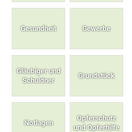
Gesundheit
Gewerbe
Gläubiger und
Grundstück
Schuldner
Opferschutz
Notlagen
und Opferhilfe