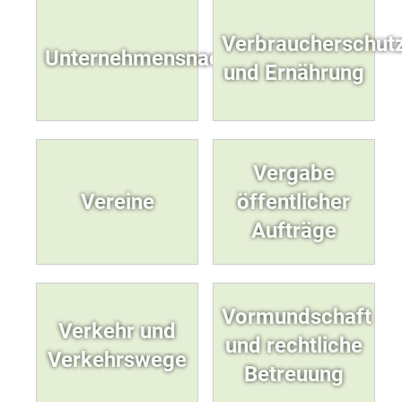
Verbraucherschut
Unternehmensnachfolge
und Ernährung
Vergabe
Vereine
öffentlicher
Aufträge
Vormundschaft
Verkehr und
und rechtliche
Verkehrswege
Betreuung