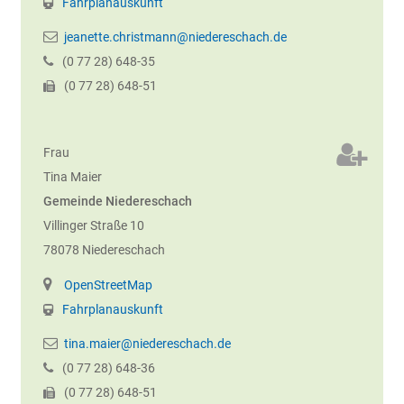
Fahrplanauskunft
jeanette.christmann@niedereschach.de
(0
77
28) 648-35
(0
77
28) 648-51
Frau
Tina
Maier
Gemeinde Niedereschach
Villinger Straße 10
78078
Niedereschach
OpenStreetMap
Fahrplanauskunft
tina.maier@niedereschach.de
(0
77
28) 648-36
(0
77
28) 648-51