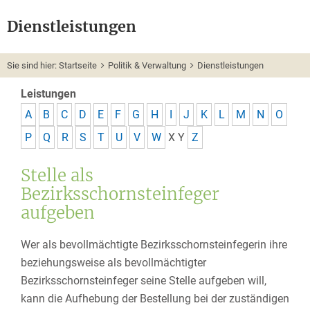
Dienstleistungen
Sie sind hier:
Startseite
Politik & Verwaltung
Dienstleistungen
Leistungen
A
B
C
D
E
F
G
H
I
J
K
L
M
N
O
P
Q
R
S
T
U
V
W
X
Y
Z
Stelle als
Bezirksschornsteinfeger
aufgeben
Wer als bevollmächtigte Bezirksschornsteinfegerin ihre
beziehungsweise als bevollmächtigter
Bezirksschornsteinfeger seine Stelle aufgeben will,
kann die Aufhebung der Bestellung bei der zuständigen