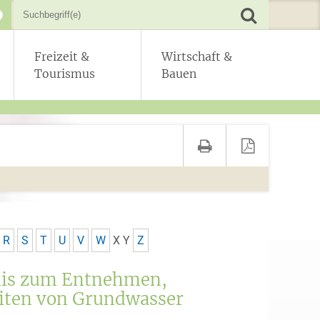
Freizeit &
Wirtschaft &
Tourismus
Bauen
R
S
T
U
V
W
X
Y
Z
nis zum Entnehmen,
eiten von Grundwasser