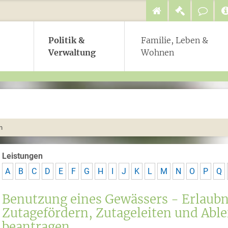
Politik &
Familie, Leben &
Verwaltung
Wohnen
n
Leistungen
A
B
C
D
E
F
G
H
I
J
K
L
M
N
O
P
Q
Benutzung eines Gewässers - Erlaub
Zutagefördern, Zutageleiten und Abl
beantragen