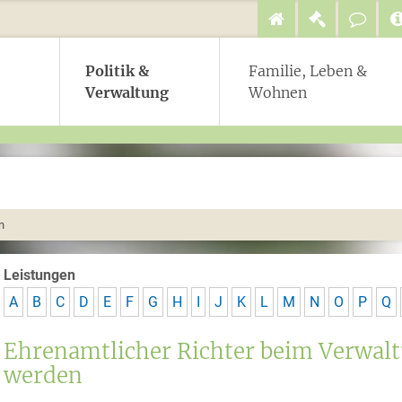
Politik &
Familie, Leben &
Verwaltung
Wohnen
n
Leistungen
A
B
C
D
E
F
G
H
I
J
K
L
M
N
O
P
Q
Ehrenamtlicher Richter beim Verwalt
werden