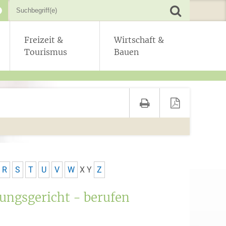
Freizeit &
Wirtschaft &
Tourismus
Bauen
R
S
T
U
V
W
X
Y
Z
ungsgericht - berufen