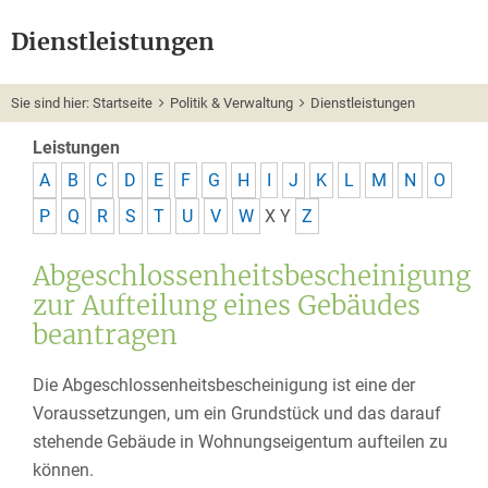
Dienstleistungen
Sie sind hier:
Startseite
Politik & Verwaltung
Dienstleistungen
Leistungen
A
B
C
D
E
F
G
H
I
J
K
L
M
N
O
P
Q
R
S
T
U
V
W
X
Y
Z
Abgeschlossenheitsbescheinigung
zur Aufteilung eines Gebäudes
beantragen
Die Abgeschlossenheitsbescheinigung ist eine der
Voraussetzungen, um ein Grundstück und das darauf
stehende Gebäude in Wohnungseigentum aufteilen zu
können.