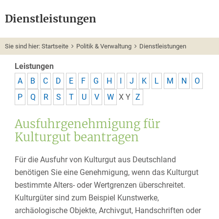
Dienstleistungen
Sie sind hier:
Startseite
Politik & Verwaltung
Dienstleistungen
Leistungen
A
B
C
D
E
F
G
H
I
J
K
L
M
N
O
P
Q
R
S
T
U
V
W
X
Y
Z
Ausfuhrgenehmigung für
Kulturgut beantragen
Für die Ausfuhr von Kulturgut aus Deutschland
benötigen Sie eine Genehmigung, wenn das Kulturgut
bestimmte Alters- oder Wertgrenzen überschreitet.
Kulturgüter sind zum Beispiel Kunstwerke,
archäologische Objekte, Archivgut, Handschriften oder