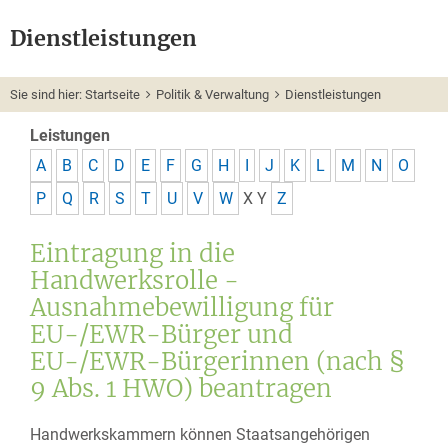
Dienstleistungen
Sie sind hier:
Startseite
Politik & Verwaltung
Dienstleistungen
Leistungen
A
B
C
D
E
F
G
H
I
J
K
L
M
N
O
P
Q
R
S
T
U
V
W
X
Y
Z
Eintragung in die
Handwerksrolle -
Ausnahmebewilligung für
EU-/EWR-Bürger und
EU-/EWR-Bürgerinnen (nach §
9 Abs. 1 HWO) beantragen
Handwerkskammern können Staatsangehörigen