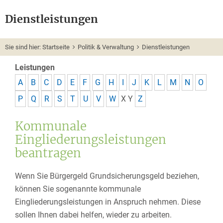
Dienstleistungen
Sie sind hier:
Startseite
Politik & Verwaltung
Dienstleistungen
Leistungen
A
B
C
D
E
F
G
H
I
J
K
L
M
N
O
P
Q
R
S
T
U
V
W
X
Y
Z
Kommunale
Eingliederungsleistungen
beantragen
Wenn Sie
Bürgergeld
Grundsicherungsgeld
beziehen,
können Sie sogenannte kommunale
Eingliederungsleistungen in Anspruch nehmen. Diese
sollen Ihnen dabei helfen, wieder zu arbeiten.