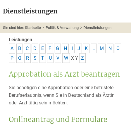
Dienstleistungen
Sie sind hier:
Startseite
Politik & Verwaltung
Dienstleistungen
Leistungen
A
B
C
D
E
F
G
H
I
J
K
L
M
N
O
P
Q
R
S
T
U
V
W
X
Y
Z
Approbation als Arzt beantragen
Sie benötigen eine Approbation oder eine befristete
Berufserlaubnis, wenn Sie in Deutschland als Ärztin
oder Arzt tätig sein möchten.
Onlineantrag und Formulare