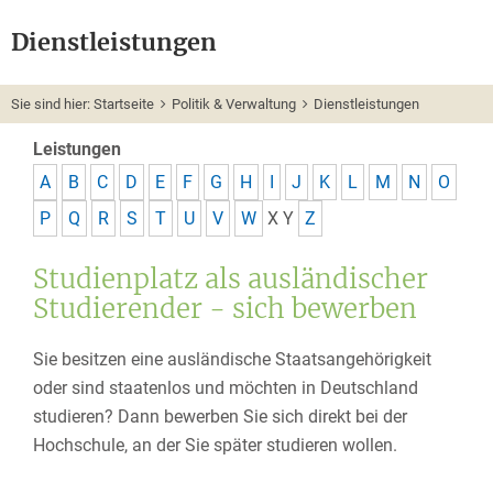
Dienstleistungen
Sie sind hier:
Startseite
Politik & Verwaltung
Dienstleistungen
Leistungen
A
B
C
D
E
F
G
H
I
J
K
L
M
N
O
P
Q
R
S
T
U
V
W
X
Y
Z
Studienplatz als ausländischer
Studierender - sich bewerben
Sie besitzen eine ausländische Staatsangehörigkeit
oder sind staatenlos und möchten in Deutschland
studieren? Dann bewerben Sie sich direkt bei der
Hochschule, an der Sie später studieren wollen.