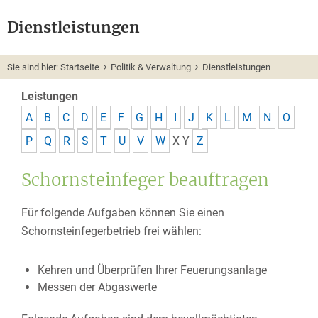
Dienstleistungen
Sie sind hier:
Startseite
Politik & Verwaltung
Dienstleistungen
Leistungen
A
B
C
D
E
F
G
H
I
J
K
L
M
N
O
P
Q
R
S
T
U
V
W
X
Y
Z
Schornsteinfeger beauftragen
Für folgende Aufgaben können Sie
einen
Schornsteinfegerbetrieb frei wählen:
Kehren und Überprüfen Ihrer Feuerungsanlage
Messen der Abgaswerte