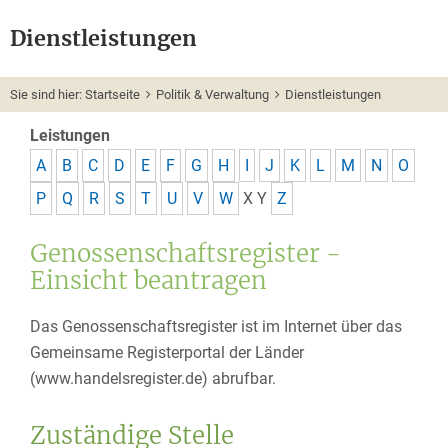
Dienstleistungen
Sie sind hier:
Startseite
Politik & Verwaltung
Dienstleistungen
Leistungen
A
B
C
D
E
F
G
H
I
J
K
L
M
N
O
P
Q
R
S
T
U
V
W
X
Y
Z
Genossenschaftsregister -
Einsicht beantragen
Das Genossenschaftsregister ist im Internet über das
Gemeinsame Registerportal der Länder
(www.handelsregister.de
)
abrufbar.
Zuständige Stelle