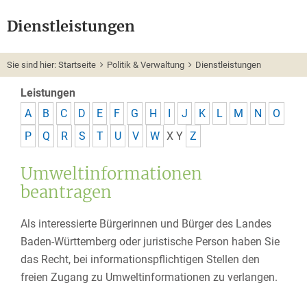
Dienstleistungen
Sie sind hier:
Startseite
Politik & Verwaltung
Dienstleistungen
Leistungen
A
B
C
D
E
F
G
H
I
J
K
L
M
N
O
P
Q
R
S
T
U
V
W
X
Y
Z
Umweltinformationen
beantragen
Als interessierte Bürgerinnen und Bürger des Landes
Baden-Württemberg oder juristische Person haben Sie
das Recht, bei informationspflichtigen Stellen den
freien Zugang zu Umweltinformationen zu verlangen.