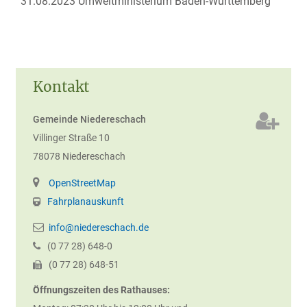
31.08.2023 Umweltministerium Baden-Württemberg
Kontakt
Gemeinde Niedereschach
Villinger Straße 10
78078
Niedereschach
OpenStreetMap
Fahrplanauskunft
info@niedereschach.de
(0
77
28) 648-0
(0
77
28) 648-51
Öffnungszeiten des Rathauses: