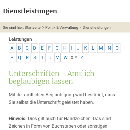
Dienstleistungen
Sie sind hier:
Startseite
Politik & Verwaltung
Dienstleistungen
Leistungen
A
B
C
D
E
F
G
H
I
J
K
L
M
N
O
P
Q
R
S
T
U
V
W
X
Y
Z
Unterschriften - Amtlich
beglaubigen lassen
Mit der amtlichen Beglaubigung wird bestätigt, dass
Sie selbst die Unterschrift geleistet haben.
Hinweis:
Dies gilt auch für Handzeichen. Das sind
Zeichen in Form von Buchstaben oder sonstigen