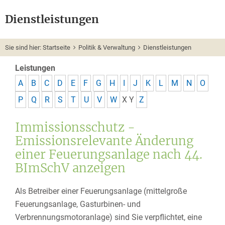
Dienstleistungen
Sie sind hier:
Startseite
Politik & Verwaltung
Dienstleistungen
Leistungen
A
B
C
D
E
F
G
H
I
J
K
L
M
N
O
P
Q
R
S
T
U
V
W
X
Y
Z
Immissionsschutz -
Emissionsrelevante Änderung
einer Feuerungsanlage nach 44.
BImSchV anzeigen
Als Betreiber einer Feuerungsanlage (mittelgroße
Feuerungsanlage, Gasturbinen- und
Verbrennungsmotoranlage) sind Sie verpflichtet, eine