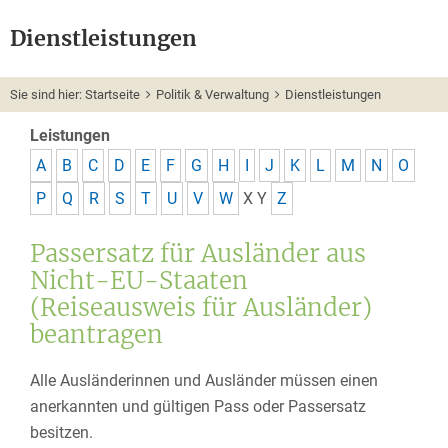
Dienstleistungen
Sie sind hier:
Startseite
Politik & Verwaltung
Dienstleistungen
Leistungen
A
B
C
D
E
F
G
H
I
J
K
L
M
N
O
P
Q
R
S
T
U
V
W
X
Y
Z
Passersatz für Ausländer aus
Nicht-EU-Staaten
(Reiseausweis für Ausländer)
beantragen
Alle Ausländerinnen und Ausländer müssen einen
anerkannten und gültigen Pass oder Passersatz
besitzen.