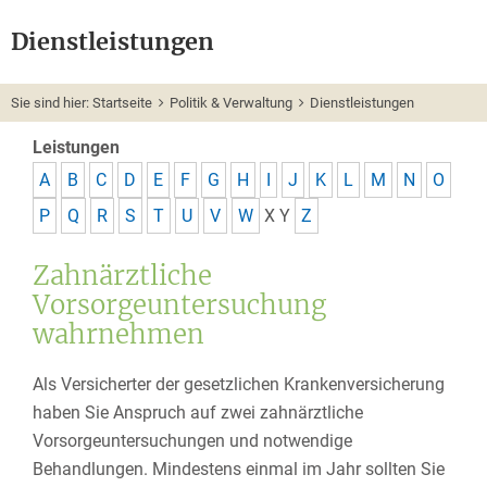
Dienstleistungen
Sie sind hier:
Startseite
Politik & Verwaltung
Dienstleistungen
Leistungen
A
B
C
D
E
F
G
H
I
J
K
L
M
N
O
P
Q
R
S
T
U
V
W
X
Y
Z
Zahnärztliche
Vorsorgeuntersuchung
wahrnehmen
Als Versicherter der gesetzlichen Krankenversicherung
haben Sie Anspruch auf zwei zahnärztliche
Vorsorgeuntersuchungen und notwendige
Behandlungen.
Mindestens einmal im Jahr sollten Sie