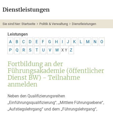
Dienstleistungen
Sie sind hier:
Startseite
Politik & Verwaltung
Dienstleistungen
Leistungen
A
B
C
D
E
F
G
H
I
J
K
L
M
N
O
P
Q
R
S
T
U
V
W
X
Y
Z
Fortbildung an der
Führungsakademie (öffentlicher
Dienst BW) - Teilnahme
anmelden
Neben den Qualifizierungsreihen
„Einführungsqualifizierung“, „Mittlere Führungsebene“,
„Aufstiegslehrgang“ und dem „Führungslehrgang“,