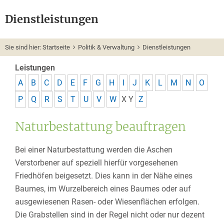
Dienstleistungen
Sie sind hier:
Startseite
Politik & Verwaltung
Dienstleistungen
Leistungen
A
B
C
D
E
F
G
H
I
J
K
L
M
N
O
P
Q
R
S
T
U
V
W
X
Y
Z
Naturbestattung beauftragen
Bei einer Naturbestattung werden die Aschen
Verstorbener auf speziell hierfür vorgesehenen
Friedhöfen beigesetzt. Dies kann in der Nähe eines
Baumes, im Wurzelbereich eines Baumes oder auf
ausgewiesenen Rasen- oder Wiesenflächen erfolgen.
Die Grabstellen sind in der Regel nicht oder nur dezent