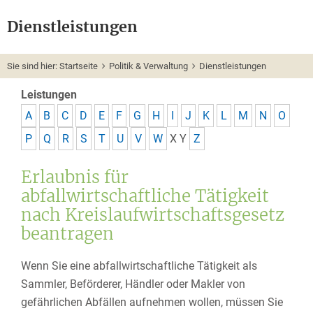
Dienstleistungen
Sie sind hier:
Startseite
Politik & Verwaltung
Dienstleistungen
Leistungen
A
B
C
D
E
F
G
H
I
J
K
L
M
N
O
P
Q
R
S
T
U
V
W
X
Y
Z
Erlaubnis für
abfallwirtschaftliche Tätigkeit
nach Kreislaufwirtschaftsgesetz
beantragen
Wenn Sie eine abfallwirtschaftliche Tätigkeit als
Sammler, Beförderer, Händler oder Makler von
gefährlichen Abfällen
aufnehmen wollen, müssen Sie