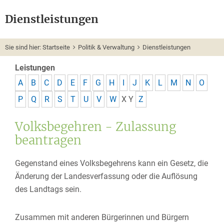
Dienstleistungen
Sie sind hier:
Startseite
Politik & Verwaltung
Dienstleistungen
Leistungen
A
B
C
D
E
F
G
H
I
J
K
L
M
N
O
P
Q
R
S
T
U
V
W
X
Y
Z
Volksbegehren - Zulassung
beantragen
Gegenstand eines Volksbegehrens kann ein Gesetz, die
Änderung der Landesverfassung oder die Auflösung
des Landtags sein.
Zusammen mit anderen Bürgerinnen und Bürgern