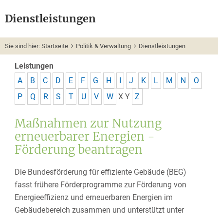
Dienstleistungen
Sie sind hier:
Startseite
Politik & Verwaltung
Dienstleistungen
Leistungen
A
B
C
D
E
F
G
H
I
J
K
L
M
N
O
P
Q
R
S
T
U
V
W
X
Y
Z
Maßnahmen zur Nutzung
erneuerbarer Energien -
Förderung beantragen
Die Bundesförderung für effiziente Gebäude
(
BEG)
fasst frühere Förderprogramme zur Förderung von
Energieeffizienz und erneuerbaren Energien im
Gebäudebereich zusammen und unterstützt unter