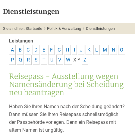
Dienstleistungen
Sie sind hier:
Startseite
Politik & Verwaltung
Dienstleistungen
Leistungen
A
B
C
D
E
F
G
H
I
J
K
L
M
N
O
P
Q
R
S
T
U
V
W
X
Y
Z
Reisepass - Ausstellung wegen
Namensänderung bei Scheidung
neu beantragen
Haben Sie Ihren Namen nach der Scheidung geändert?
Dann müssen Sie Ihren Reisepass schnellstmöglich
der Passbehörde vorlegen. Denn ein Reisepass mit
altem Namen ist ungültig.