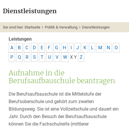
Dienstleistungen
Sie sind hier:
Startseite
Politik & Verwaltung
Dienstleistungen
Leistungen
A
B
C
D
E
F
G
H
I
J
K
L
M
N
O
P
Q
R
S
T
U
V
W
X
Y
Z
Aufnahme in die
Berufsaufbauschule beantragen
Die Berufsaufbauschule ist die Mittelstufe der
Berufsoberschule und gehört zum zweiten
Bildungsweg. Sie ist eine Vollzeitschule und dauert ein
Jahr. Durch den Besuch der Berufsaufbauschule
können Sie die Fachschulreife (mittlerer