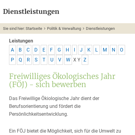
Dienstleistungen
Sie sind hier:
Startseite
Politik & Verwaltung
Dienstleistungen
Leistungen
A
B
C
D
E
F
G
H
I
J
K
L
M
N
O
P
Q
R
S
T
U
V
W
X
Y
Z
Freiwilliges Ökologisches Jahr
(FÖJ) - sich bewerben
Das Freiwillige Ökiologische Jahr dient der
Berufsorientierung und fördert die
Persönlichkeitsentwicklung.
Ein FÖJ bietet die Möglichkeit, sich für die Umwelt zu