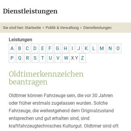
Dienstleistungen
Sie sind hier:
Startseite
Politik & Verwaltung
Dienstleistungen
Leistungen
A
B
C
D
E
F
G
H
I
J
K
L
M
N
O
P
Q
R
S
T
U
V
W
X
Y
Z
Oldtimerkennzeichen
beantragen
Oldtimer können Fahrzeuge sein, die vor 30 Jahren
oder früher erstmals zugelassen wurden. Solche
Fahrzeuge, die weitestgehend dem Originalzustand
entsprechen und gut erhalten sind, sind
kraftfahrzeugtechnisches Kulturgut. Oldtimer sind oft