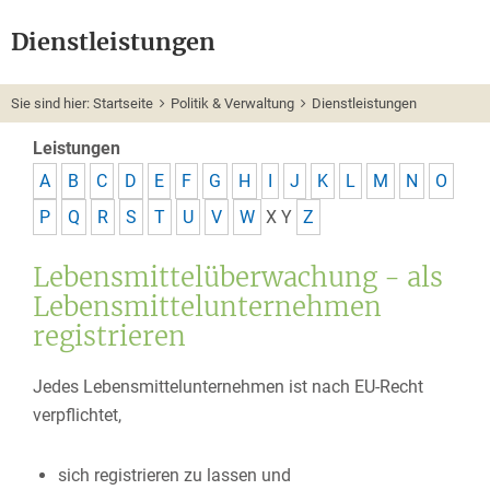
Dienstleistungen
Sie sind hier:
Startseite
Politik & Verwaltung
Dienstleistungen
Leistungen
A
B
C
D
E
F
G
H
I
J
K
L
M
N
O
P
Q
R
S
T
U
V
W
X
Y
Z
Lebensmittelüberwachung - als
Lebensmittelunternehmen
registrieren
Jedes Lebensmittelunternehmen ist nach EU-Recht
verpflichtet,
sich registrieren zu lassen und