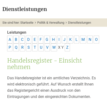
Dienstleistungen
Sie sind hier:
Startseite
Politik & Verwaltung
Dienstleistungen
Leistungen
A
B
C
D
E
F
G
H
I
J
K
L
M
N
O
P
Q
R
S
T
U
V
W
X
Y
Z
Handelsregister - Einsicht
nehmen
Das Handelsregister ist ein amtliches Verzeichnis. Es
wird elektronisch geführt. Auf Wunsch erstellt Ihnen
das Registergericht einen Ausdruck von den
Eintragungen und den eingereichten Dokumenten.