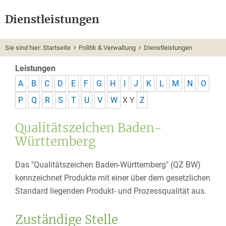
Dienstleistungen
Sie sind hier:
Startseite
Politik & Verwaltung
Dienstleistungen
Leistungen
A
B
C
D
E
F
G
H
I
J
K
L
M
N
O
P
Q
R
S
T
U
V
W
X
Y
Z
Qualitätszeichen Baden-
Württemberg
Das "Qualitätszeichen Baden-Württemberg" (QZ BW)
kennzeichnet Produkte mit einer über dem gesetzlichen
Standard liegenden Produkt- und Prozessqualität aus.
Zuständige Stelle