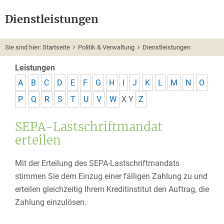
Dienstleistungen
Sie sind hier:
Startseite
Politik & Verwaltung
Dienstleistungen
Leistungen
A
B
C
D
E
F
G
H
I
J
K
L
M
N
O
P
Q
R
S
T
U
V
W
X
Y
Z
SEPA-Lastschriftmandat
erteilen
Mit der Erteilung des SEPA-Lastschriftmandats
stimmen Sie dem Einzug einer fälligen Zahlung zu und
erteilen gleichzeitig Ihrem Kreditinstitut den Auftrag, die
Zahlung einzulösen.