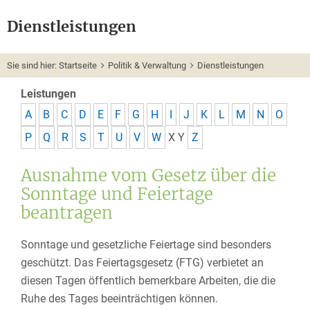
Dienstleistungen
Sie sind hier:
Startseite
Politik & Verwaltung
Dienstleistungen
Leistungen
A
B
C
D
E
F
G
H
I
J
K
L
M
N
O
P
Q
R
S
T
U
V
W
X
Y
Z
Ausnahme vom Gesetz über die
Sonntage und Feiertage
beantragen
Sonntage und gesetzliche Feiertage sind besonders
geschützt. Das Feiertagsgesetz (FTG) verbietet an
diesen Tagen öffentlich bemerkbare Arbeiten, die die
Ruhe des Tages beeinträchtigen können.