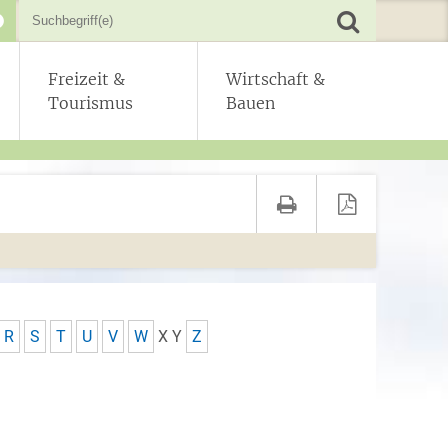
Freizeit &
Wirtschaft &
Tourismus
Bauen
R
S
T
U
V
W
X
Y
Z