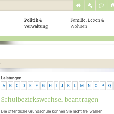
Politik &
Familie, Leben &
Verwaltung
Wohnen
n
Leistungen
A
B
C
D
E
F
G
H
I
J
K
L
M
N
O
P
Q
Schulbezirkswechsel beantragen
Die öffentliche Grundschule können Sie nicht frei wählen.