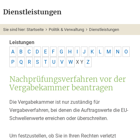
Dienstleistungen
Sie sind hier:
Startseite
Politik & Verwaltung
Dienstleistungen
Leistungen
A
B
C
D
E
F
G
H
I
J
K
L
M
N
O
P
Q
R
S
T
U
V
W
X
Y
Z
Nachprüfungsverfahren vor der
Vergabekammer beantragen
Die Vergabekammer ist nur zuständig für
Vergabeverfahren, bei denen die Auftragswerte die EU-
Schwellenwerte erreichen oder überschreiten.
Um festzustellen, ob Sie in Ihren Rechten verletzt