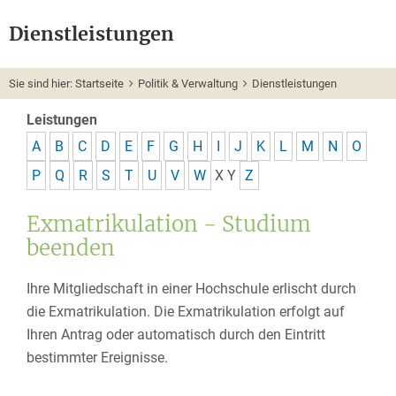
Dienstleistungen
Sie sind hier:
Startseite
Politik & Verwaltung
Dienstleistungen
Leistungen
A
B
C
D
E
F
G
H
I
J
K
L
M
N
O
P
Q
R
S
T
U
V
W
X
Y
Z
Exmatrikulation - Studium
beenden
Ihre Mitgliedschaft in einer Hochschule erlischt durch
die Exmatrikulation. Die Exmatrikulation erfolgt auf
Ihren Antrag oder automatisch durch den Eintritt
bestimmter Ereignisse.