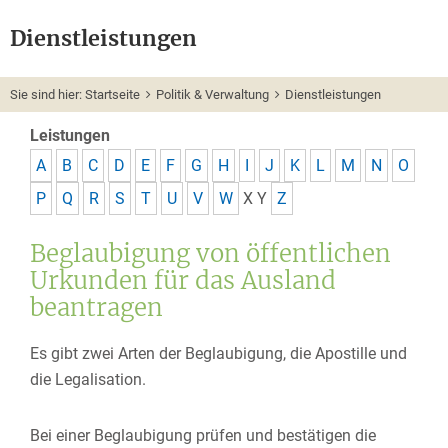
Dienstleistungen
Sie sind hier:
Startseite
Politik & Verwaltung
Dienstleistungen
Leistungen
A
B
C
D
E
F
G
H
I
J
K
L
M
N
O
P
Q
R
S
T
U
V
W
X
Y
Z
Beglaubigung von öffentlichen
Urkunden für das Ausland
beantragen
Es gibt zwei Arten der Beglaubigung, die Apostille und
die Legalisation.
Bei einer Beglaubigung prüfen und bestätigen die