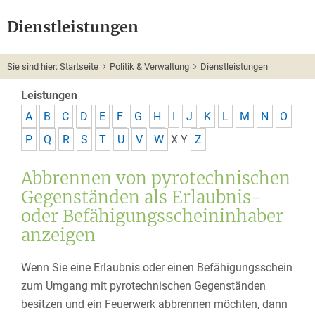
Dienstleistungen
Sie sind hier:
Startseite
Politik & Verwaltung
Dienstleistungen
Leistungen
A
B
C
D
E
F
G
H
I
J
K
L
M
N
O
P
Q
R
S
T
U
V
W
X
Y
Z
Abbrennen von pyrotechnischen
Gegenständen als Erlaubnis-
oder Befähigungsscheininhaber
anzeigen
Wenn Sie eine Erlaubnis oder einen Befähigungsschein
zum Umgang mit pyrotechnischen Gegenständen
besitzen und ein Feuerwerk abbrennen möchten, dann