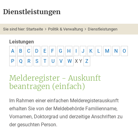
Dienstleistungen
Sie sind hier:
Startseite
Politik & Verwaltung
Dienstleistungen
Leistungen
A
B
C
D
E
F
G
H
I
J
K
L
M
N
O
P
Q
R
S
T
U
V
W
X
Y
Z
Melderegister - Auskunft
beantragen (einfach)
Im Rahmen einer einfachen Melderegisterauskunft
erhalten Sie von der Meldebehörde Familienname,
Vornamen, Doktorgrad und derzeitige Anschriften zu
der gesuchten Person.