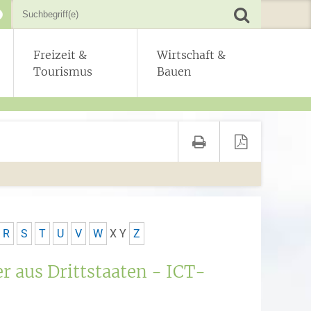
Freizeit &
Wirtschaft &
Tourismus
Bauen
R
S
T
U
V
W
X
Y
Z
r aus Drittstaaten - ICT-