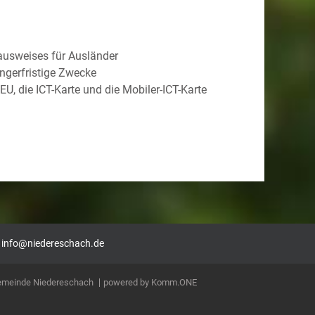
ausweises für Ausländer
ngerfristige Zwecke
EU, die ICT-Karte und die Mobiler-ICT-Karte
|
info@niedereschach.de
Gemeinde Niedereschach
p
owered by
Komm.ONE