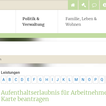
Politik &
Familie, Leben &
Verwaltung
Wohnen
n
Leistungen
A
B
C
D
E
F
G
H
I
J
K
L
M
N
O
P
Q
Aufenthaltserlaubnis für Arbeitnehme
Karte beantragen