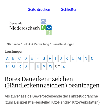
Seite drucken
Schließen
Startseite
/
Politik & Verwaltung
/
Dienstleistungen
Leistungen
A
B
C
D
E
F
G
H
I
J
K
L
M
N
O
P
Q
R
S
T
U
V
W
X
Y
Z
Rotes Dauerkennzeichen
(Händlerkennzeichen) beantragen
Als zuverlässige Gewerbetreibende der Fahrzeugbranche
(zum Beispiel Kfz-Hersteller, Kfz-Händler, Kfz-Werkstätten)