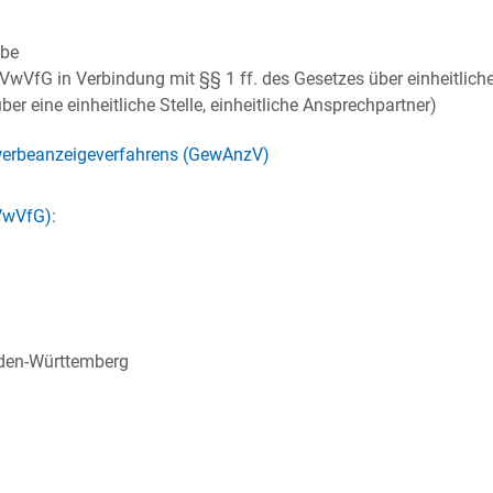
rbe
 LVwVfG
in Verbindung mit
§§ 1 ff. des Gesetzes über einheitlic
r eine einheitliche Stelle, einheitliche Ansprechpartner)
werbeanzeigeverfahrens (GewAnzV)
VwVfG)
:
aden-Württemberg