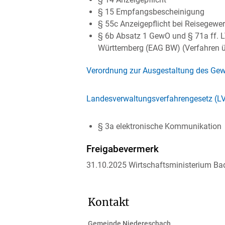
§ 15 Empfangsbescheinigung
§ 55c Anzeigepflicht bei Reisegewe
§ 6b Absatz 1 GewO
und
§ 71a ff.
Württemberg (EAG BW) (Verfahren übe
Verordnung zur Ausgestaltung des Ge
Landesverwaltungsverfahrengesetz (L
§ 3a elektronische Kommunikation
Freigabevermerk
31.10.2025 Wirtschaftsministerium B
Kontakt
Gemeinde Niedereschach