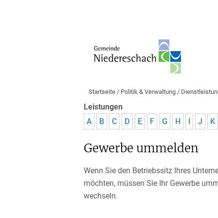
Startseite
/
Politik & Verwaltung
/
Dienstleistu
Leistungen
A
B
C
D
E
F
G
H
I
J
K
Gewerbe ummelden
Wenn Sie den Betriebssitz Ihres Unter
möchten, müssen Sie Ihr Gewerbe ummel
wechseln.