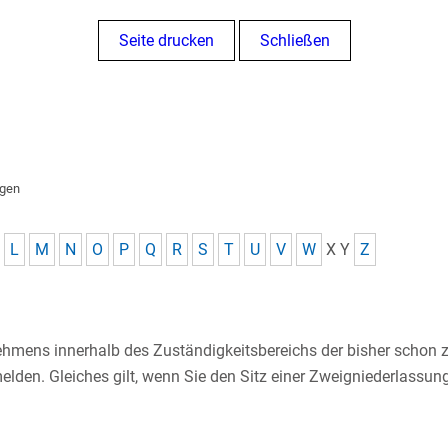
Seite drucken
Schließen
ngen
L
M
N
O
P
Q
R
S
T
U
V
W
X
Y
Z
nehmens innerhalb des Zuständigkeitsbereichs der bisher schon
den. Gleiches gilt, wenn Sie den Sitz einer Zweigniederlassun