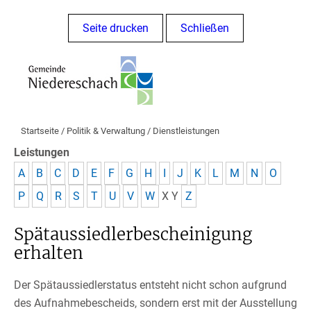
Seite drucken
Schließen
Startseite
/
Politik & Verwaltung
/
Dienstleistungen
Leistungen
A
B
C
D
E
F
G
H
I
J
K
L
M
N
O
P
Q
R
S
T
U
V
W
X
Y
Z
Spätaussiedlerbescheinigung
erhalten
Der Spätaussiedlerstatus entsteht nicht schon aufgrund
des Aufnahmebescheids, sondern erst mit der Ausstellung