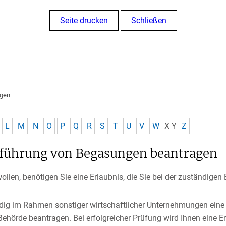
Seite drucken
Schließen
ngen
L
M
N
O
P
Q
R
S
T
U
V
W
X
Y
Z
chführung von Begasungen beantragen
llen, benötigen Sie eine Erlaubnis, die Sie bei der zuständige
ig im Rahmen sonstiger wirtschaftlicher Unternehmungen ein
Behörde beantragen. Bei erfolgreicher Prüfung wird Ihnen eine E