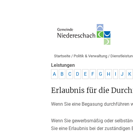
Startseite
/
Politik & Verwaltung
/
Dienstleistu
Leistungen
A
B
C
D
E
F
G
H
I
J
K
Erlaubnis für die Dur
Wenn Sie eine Begasung durchführen wo
Wenn Sie gewerbsmäßig oder selbständ
Sie eine Erlaubnis bei der zuständigen 