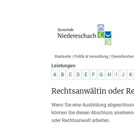
Startseite
/
Politik & Verwaltung
/
Dienstleistu
Leistungen
A
B
C
D
E
F
G
H
I
J
K
Rechtsanwältin oder Re
Wenn Sie eine Ausbildung abgeschlosse
können Sie diesen Abschluss anerkenne
oder Rechtsanwalt arbeiten.