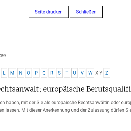
Seite drucken
Schließen
ngen
L
M
N
O
P
Q
R
S
T
U
V
W
X
Y
Z
chtsanwalt; europäische Berufsqualif
n haben, mit der Sie als europäische Rechtsanwältin oder euro
n lassen. Mit dieser Anerkennung und der Zulassung dürfen Sie