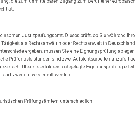
dung, die zum unmittelbaren Zugang zum Beruf einer europäis
chtigt.
meinsamen Justizprüfungsamt. Dieses prüft, ob Sie während Ihre
 Tätigkeit als Rechtsanwältin oder Rechtsanwalt in Deutschland e
Unterschiede ergeben, müssen Sie eine Eignungsprüfung ablegen.
liche Prüfungsleistungen sind zwei Aufsichtsarbeiten anzuferti
espräch. Über die erfolgreich abgelegte Eignungsprüfung ertei
 darf zweimal wiederholt werden.
ristischen Prüfungsämtern
unterschiedlich.