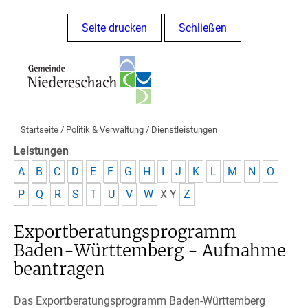
Seite drucken
Schließen
Startseite
/
Politik & Verwaltung
/
Dienstleistungen
Leistungen
A
B
C
D
E
F
G
H
I
J
K
L
M
N
O
P
Q
R
S
T
U
V
W
X
Y
Z
Exportberatungsprogramm
Baden-Württemberg - Aufnahme
beantragen
Das Exportberatungsprogramm Baden-Württemberg