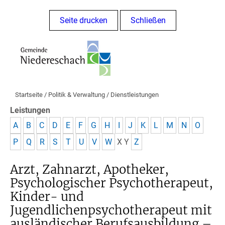
Seite drucken
Schließen
Startseite
/
Politik & Verwaltung
/
Dienstleistungen
Leistungen
A
B
C
D
E
F
G
H
I
J
K
L
M
N
O
P
Q
R
S
T
U
V
W
X
Y
Z
Arzt, Zahnarzt, Apotheker,
Psychologischer Psychotherapeut,
Kinder- und
Jugendlichenpsychotherapeut mit
ausländischer Berufsausbildung –