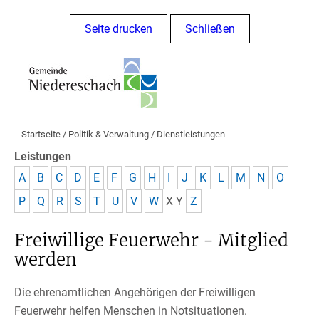
Seite drucken
Schließen
Startseite
/
Politik & Verwaltung
/
Dienstleistungen
Leistungen
A
B
C
D
E
F
G
H
I
J
K
L
M
N
O
P
Q
R
S
T
U
V
W
X
Y
Z
Freiwillige Feuerwehr - Mitglied
werden
Die ehrenamtlichen Angehörigen der Freiwilligen
Feuerwehr helfen Menschen in Notsituationen.