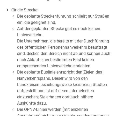
für die Strecke:
Die geplante Streckenführung schließt nur Straßen
ein, die geeignet sind.
Auf der geplanten Strecke gibt es noch keinen
Linienverkehr.
Die Unternehmen, die bereits mit der Durchfü
h
rung
des öffentlichen Personennahverkehrs beau
f
tragt
sind, decken den Bereich nicht ab und kö
n
nen auch
nach Ablauf einer bestimmten Frist ke
i
nen
entsprechenden Linienverkehr einric
h
ten.
Die geplante Buslinie entspricht den Zielen des
Nahverkehrsplans. Dieser wird von den
Landkreisen beziehungsweise kreisfreien Städten
aufgestellt und ist auf deren Internetseiten
einzusehen; Sie erhalten dort auch nähere
Auskünfte dazu.
Die ÖPNV-Linien werden (mit einzelnen
Ausnahmen) nicht mehr einzeln, sondern nur noch