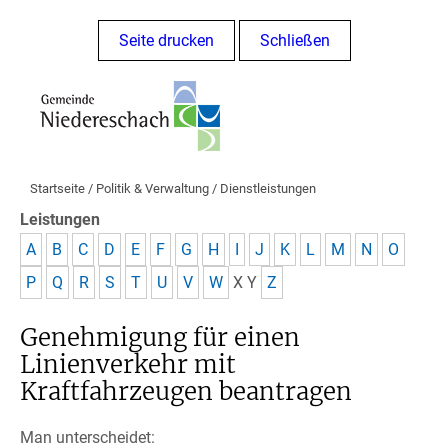
Seite drucken
Schließen
Startseite
/
Politik & Verwaltung
/
Dienstleistungen
Leistungen
A
B
C
D
E
F
G
H
I
J
K
L
M
N
O
P
Q
R
S
T
U
V
W
X
Y
Z
Genehmigung für einen
Linienverkehr mit
Kraftfahrzeugen beantragen
Man unterscheidet: