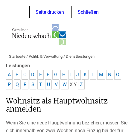
Seite drucken
Schließen
Startseite
/
Politik & Verwaltung
/
Dienstleistungen
Leistungen
A
B
C
D
E
F
G
H
I
J
K
L
M
N
O
P
Q
R
S
T
U
V
W
X
Y
Z
Wohnsitz als Hauptwohnsitz
anmelden
Wenn Sie eine neue Hauptwohnung beziehen, müssen Sie
sich innerhalb von zwei Wochen nach Einzug bei der für